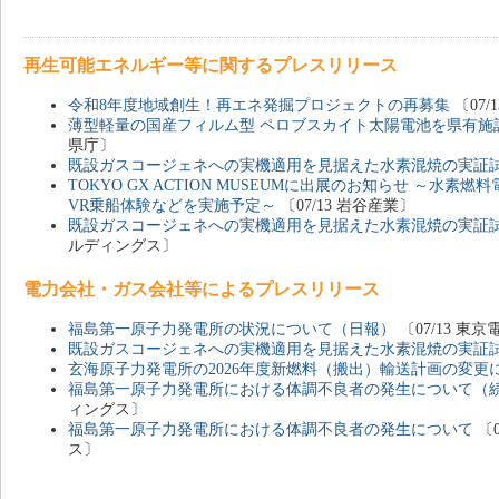
再生可能エネルギー等に関するプレスリリース
令和8年度地域創生！再エネ発掘プロジェクトの再募集
〔07/
薄型軽量の国産フィルム型 ペロブスカイト太陽電池を県有施
県庁〕
既設ガスコージェネへの実機適用を見据えた水素混焼の実証
TOKYO GX ACTION MUSEUMに出展のお知らせ ～水
VR乗船体験などを実施予定～
〔07/13 岩谷産業〕
既設ガスコージェネへの実機適用を見据えた水素混焼の実証
ルディングス〕
電力会社・ガス会社等によるプレスリリース
福島第一原子力発電所の状況について（日報）
〔07/13 
既設ガスコージェネへの実機適用を見据えた水素混焼の実証
玄海原子力発電所の2026年度新燃料（搬出）輸送計画の変更
福島第一原子力発電所における体調不良者の発生について（
ィングス〕
福島第一原子力発電所における体調不良者の発生について
〔
ス〕