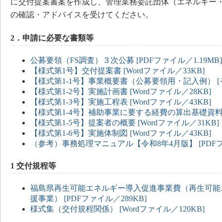
に交付提案書案を作成し、管理業務委託団体（エネルギー
の確認・アドバイスを受けてください。
2．申請に必要な書類等
公募要領（FS調査）３次公募 [PDFファイル／1.19MB]
【様式第1号】交付提案書 [Wordファイル／33KB]
【様式第1-1号】事業概要書（公募要領用・記入例） [
【様式第1-2号】実施計画書 [Wordファイル／28KB]
【様式第1-3号】実施工程表 [Wordファイル／43KB]
【様式第1-4号】補助事業に要する経費の算出基礎資料 [E
【様式第1-5号】提案者の概要 [Wordファイル／31KB]
【様式第1-6号】実施体制図 [Wordファイル／43KB]
（参考）事務処理マニュアル【令和8年4月版】 [PDFファ
1 交付規程等
福島県再生可能エネルギー導入促進事業費（再生可能
援事業） [PDFファイル／289KB]
様式集（交付規程関係） [Wordファイル／120KB]