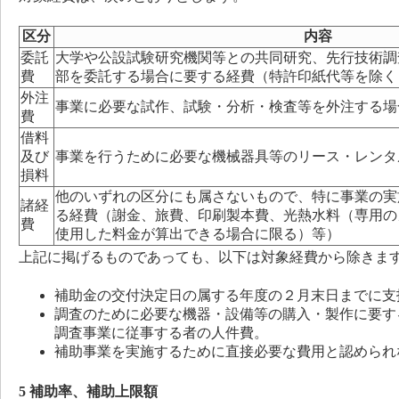
区分
内容
委託
大学や公設試験研究機関等との共同研究、先行技術調
費
部を委託する場合に要する経費（特許印紙代等を除く
外注
事業に必要な試作、試験・分析・検査等を外注する場
費
借料
及び
事業を行うために必要な機械器具等のリース・レンタ
損料
他のいずれの区分にも属さないもので、特に事業の実
諸経
る経費（謝金、旅費、印刷製本費、光熱水料（専用の
費
使用した料金が算出できる場合に限る）等）
上記に掲げるものであっても、以下は対象経費から除きま
補助金の交付決定日の属する年度の２月末日までに支
調査のために必要な機器・設備等の購入・製作に要す
調査事業に従事する者の人件費。
補助事業を実施するために直接必要な費用と認められ
5 補助率、補助上限額