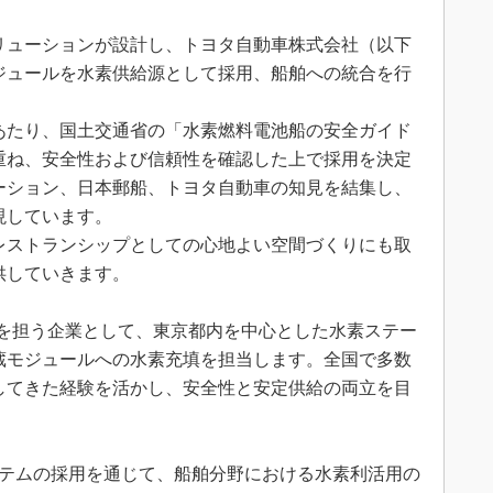
リューションが設計し、トヨタ自動車株式会社（以下
ジュールを水素供給源として採用、船舶への統合を行
あたり、国土交通省の「水素燃料電池船の安全ガイド
重ね、安全性および信頼性を確認した上で採用を決定
ーション、日本郵船、トヨタ自動車の知見を結集し、
現しています。
レストランシップとしての心地よい空間づくりにも取
供していきます。
ラを担う企業として、東京都内を中心とした水素ステー
蔵モジュールへの水素充填を担当します。全国で多数
してきた経験を活かし、安全性と安定供給の両立を目
ステムの採用を通じて、船舶分野における水素利活用の