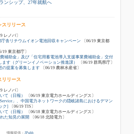
ランシップ、27年就航へ
レスリリース
19 レノバ〕
都庁舎リチウムイオン電池回収キャンペーン
〔06/19 東京都
6/19 東京都庁〕
費補助金」及び「住宅用蓄電池導入支援事業費補助金」交付
します（グリーンイノベーション推進課）
〔06/19 群馬県庁〕
想の提案を募集します
〔06/19 農林水産省〕
スリリース
19 レノバ〕
いて（日報）
〔06/19 東京電力ホールディングス〕
rol Service」、中国電力ネットワークの隠岐諸島におけるデマン
ック]
〔06/19 TIS〕
いて（日報）
〔06/18 東京電力ホールディングス〕
られた知見の展開
〔06/18 北陸電力〕
情報提供：
JPubb