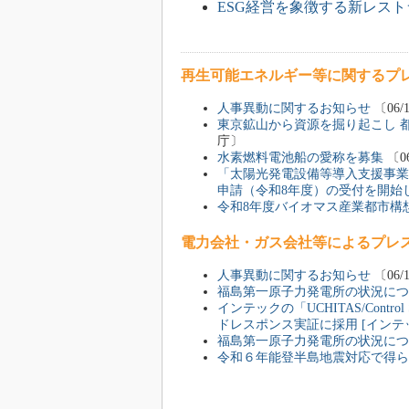
ESG経営を象徴する新レスト
再生可能エネルギー等に関するプ
人事異動に関するお知らせ
〔06/
東京鉱山から資源を掘り起こし 
庁〕
水素燃料電池船の愛称を募集
〔0
「太陽光発電設備等導入支援事業
申請（令和8年度）の受付を開始
令和8年度バイオマス産業都市構
電力会社・ガス会社等によるプレ
人事異動に関するお知らせ
〔06/
福島第一原子力発電所の状況につ
インテックの「UCHITAS/Cont
ドレスポンス実証に採用 [インテ
福島第一原子力発電所の状況につ
令和６年能登半島地震対応で得