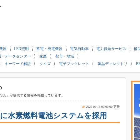
ト
機器
LED照明
蓄電・発電機器
電気自動車
電力供給サービス
補
場・データセンター
家庭
都市・地域
キーワード解説
クイズ
電子ブックレット
製品ディレクトリ
B
ubb」が提供する情報を掲載しています。
≫
2026-06-15 00:00:00 更新
に水素燃料電池システムを採用