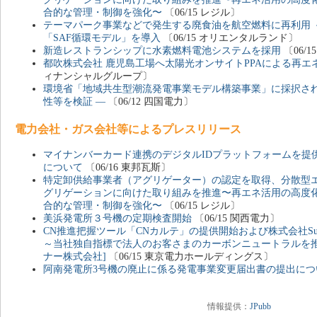
合的な管理・制御を強化〜
〔06/15 レジル〕
テーマパーク事業などで発生する廃食油を航空燃料に再利用 
「SAF循環モデル」を導入
〔06/15 オリエンタルランド〕
新造レストランシップに水素燃料電池システムを採用
〔06/
都吹株式会社 鹿児島工場へ太陽光オンサイトPPAによる再エ
ィナンシャルグループ〕
環境省「地域共生型潮流発電事業モデル構築事業」に採択され
性等を検証 ―
〔06/12 四国電力〕
電力会社・ガス会社等によるプレスリリース
マイナンバーカード連携のデジタルIDプラットフォームを提供
について
〔06/16 東邦瓦斯〕
特定卸供給事業者（アグリゲーター）の認定を取得、分散型
グリゲーションに向けた取り組みを推進〜再エネ活用の高度
合的な管理・制御を強化〜
〔06/15 レジル〕
美浜発電所３号機の定期検査開始
〔06/15 関西電力〕
CN推進把握ツール「CNカルテ」の提供開始および株式会社Sus
～当社独自指標で法人のお客さまのカーボンニュートラルを推
ナー株式会社]
〔06/15 東京電力ホールディングス〕
阿南発電所3号機の廃止に係る発電事業変更届出書の提出につ
情報提供：
JPubb