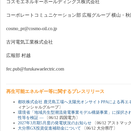
コスモエネルギーホールディングス株式会社
コーポレートコミュニケーション部 広報グループ 横山・秋
cosmo_pr@cosmo-oil.co.jp
古河電気工業株式会社
広報部 村越
fec.pub@furukawaelectric.com
再生可能エネルギー等に関するプレスリリース
都吹株式会社 鹿児島工場へ太陽光オンサイトPPAによる再エ
ィナンシャルグループ〕
環境省「地域共生型潮流発電事業モデル構築事業」に採択され
性等を検証 ―
〔06/12 四国電力〕
2027年3月期5月度の発電状況のお知らせ
〔06/12 アストマッ
大分県GX投資促進補助金について
〔06/12 大分県庁〕