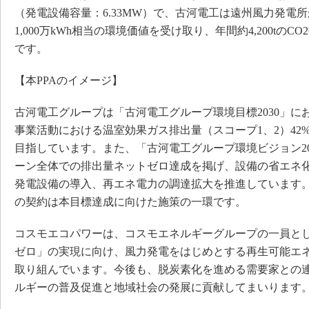
（発電設備容量：6.33MW）で、古河電工は遠州風力発電
1,000万kWh相当の環境価値を受け取り、年間約4,200tの
です。
【本PPAのイメージ】
古河電工グループは「古河電工グループ環境目標2030」にお
事業活動における温室効果ガス排出量（スコープ1、2）42%
目指しています。また、「古河電工グループ環境ビジョン20
ーン全体での排出量ネットゼロ達成を掲げ、設備の省エネ
発電設備の導入、再エネ電力の調達拡大を推進しています
の契約は本目標達成に向けた施策の一環です。
コスモエコパワーは、コスモエネルギーグループの一員として
ゼロ」の実現に向け、風力発電をはじめとする再生可能エ
取り組んでいます。今後も、脱炭素化を進める需要家との
ルギーの普及促進と地域社会の発展に貢献してまいります