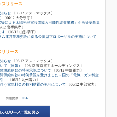
レスリリース
お知らせ
〔06/12 アストマックス〕
て
〔06/12 大分県庁〕
方式等による太陽光発電設備導入可能性調査業務」企画提案募集
6/12 岩手県庁〕
ます
〔06/12 山形県庁〕
ラム運営業務委託に係る公募型プロポーザルの実施について
スリリース
お知らせ
〔06/12 アストマックス〕
いて（日報）
〔06/12 東京電力ホールディングス〕
障供給約款の特例承認について
〔06/12 中部電力〕
障供給約款の特例承認を受けました－国の「電気・ガス料金
引－
〔06/12 九州電力〕
伴う電気料金の特別措置の認可について
〔06/12 中部電力〕
情報提供：
JPubb