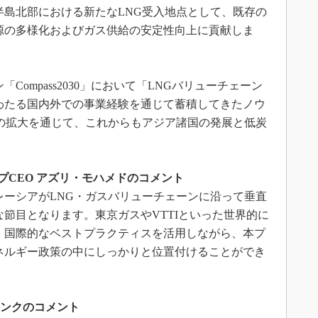
半島北部における新たなLNG受入地点として、既存の
源の多様化およびガス供給の安定性向上に貢献しま
ompass2030」において「LNGバリューチェーン
わたる国内外での事業経験を通じて蓄積してきたノウ
業の拡大を通じて、これからもアジア諸国の発展と低炭
。
長兼グループCEO アズリ・モハメドのコメント
レーシアがLNG・ガスバリューチェーンに沿って垂直
節目となります。東京ガスやVTTIといった世界的に
、国際的なベストプラクティスを活用しながら、本プ
ネルギー政策の中にしっかりと位置付けることができ
ム・スミンクのコメント