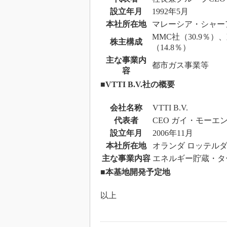
設立年月
1992年5月
本社所在地
マレーシア・シャー
MMC社（30.9％）
株主構成
（14.8％）
主な事業内
都市ガス事業等
容
■VTTI B.V.社の概要
会社名称
VTTI B.V.
代表者
CEO ガイ・モーエ
設立年月
2006年11月
本社所在地
オランダ ロッテル
主な事業内容
エネルギー貯蔵・タ
■本基地開発予定地
以上