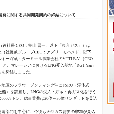
地開発に関する共同開発契約の締結について
行役社長 CEO：笹山 晋一、以下「東京ガス」）は、
ia Berhad（社長兼グループCEO：アズリ・モハメド、以下
ー貯蔵・ターミナル事業会社のVTTI B.V.（CEO：
）と、マレーシアにおけるLNG受入基地「RGT Yan」
約を締結しました。
地区のプラウ・ブンティング沖にFSRU（浮体式
た船）を設置し、LNGの受入・貯蔵・再ガス化を行う
00万トン、総事業費は20億～30億リンギットを見込
発電部門を中心に、今後も天然ガス需要の増加が見込