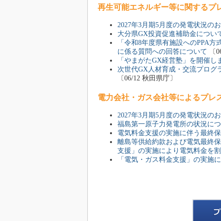
再生可能エネルギー等に関するプ
2027年3月期5月度の発電状況の
大分県GX投資促進補助金につい
「令和8年度県有施設へのPPA
に係る質問への回答について
〔0
「やまがたGX経営塾」を開催し
次世代GX人材育成・交流プログ
〔06/12 秋田県庁〕
電力会社・ガス会社等によるプレ
2027年3月期5月度の発電状況の
福島第一原子力発電所の状況につ
電気料金支援の実施に伴う最終保
離島等供給約款および電気最終保
支援」の実施により電気料金を割
「電気・ガス料金支援」の実施に