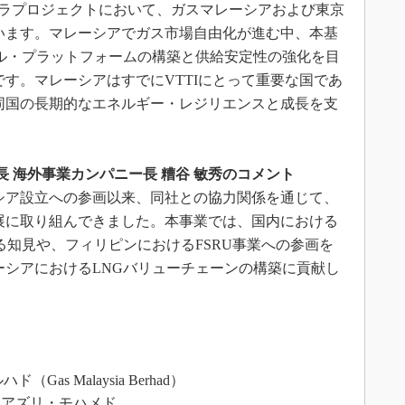
ンフラプロジェクトにおいて、ガスマレーシアおよび東京
います。マレーシアでガス市場自由化が進む中、本基
ナル・プラットフォームの構築と供給安定性の強化を目
す。マレーシアはすでにVTTIにとって重要な国であ
同国の長期的なエネルギー・レジリエンスと成長を支
長 海外事業カンパニー長 糟谷 敏秀のコメント
ーシア設立への参画以来、同社との協力関係を通じて、
展に取り組んできました。本事業では、国内における
る知見や、フィリピンにおけるFSRU事業への参画を
ーシアにおけるLNGバリューチェーンの構築に貢献し
Gas Malaysia Berhad）
 アズリ・モハメド