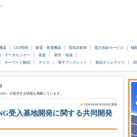
ト
機器
LED照明
蓄電・発電機器
電気自動車
電力供給サービス
補
場・データセンター
家庭
都市・地域
キーワード解説
クイズ
電子ブックレット
製品ディレクトリ
B
ubb」が提供する情報を掲載しています。
≫
2026-06-08 00:00:00 更新
NG受入基地開発に関する共同開発