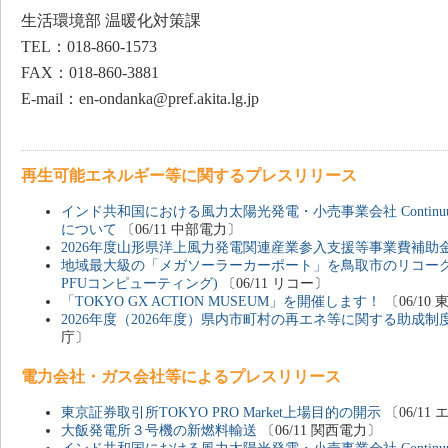
生活環境部 温暖化対策課
TEL：018-860-1573
FAX：018-860-3881
E-mail：en-ondanka@pref.akita.lg.jp
再生可能エネルギー等に関するプレスリリース
インド共和国における風力太陽光発電・小売事業会社 Continuum Gre
について
〔06/11 中部電力〕
2026年度山形県洋上風力発電関連産業参入支援等事業費補助
地域最大級の「メガソーラーカーポート」を鳥取市のリコーグ
PFUコンピューティング)
〔06/11 リコー〕
「TOKYO GX ACTION MUSEUM」を開催します！
〔06/10
2026年度（2026年度）県内市町村の再エネ等に関する助成
庁〕
電力会社・ガス会社等によるプレスリリース
東京証券取引所TOKYO PRO Market上場目的の開示
〔06/1
大飯発電所３号機の新燃料輸送
〔06/11 関西電力〕