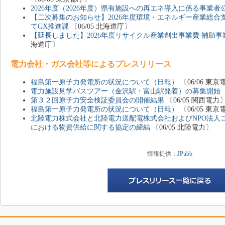
2026年度（2026年度）県有施設への再エネ導入に係る事業
【二次募集のお知らせ】2026年度環境・エネルギー産業総
てGX推進課
〔06/05 北海道庁〕
【延長しました】2026年度リサイクル産業創出事業費 補助事
海道庁〕
電力会社・ガス会社等によるプレスリリース
福島第一原子力発電所の状況について（日報）
〔06/06 
電力施設見学バスツアー（金沢駅・富山駅発着）の募集開始
第３２回原子力安全検証委員会の開催結果
〔06/05 関西電力
福島第一原子力発電所の状況について（日報）
〔06/05 
北陸電力株式会社と北陸電力送配電株式会社およびNPO法人
における物資供給に関する協定の締結
〔06/05 北陸電力〕
情報提供：
JPubb