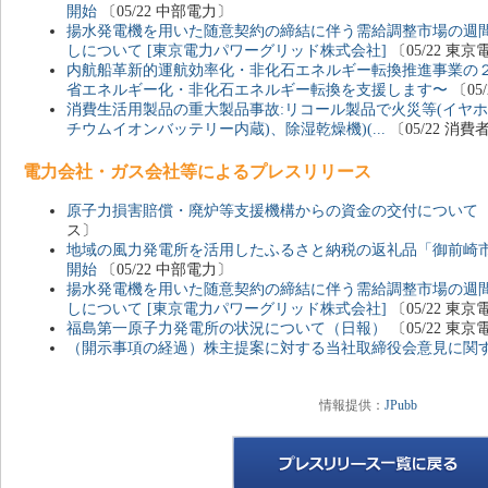
開始
〔05/22 中部電力〕
揚水発電機を用いた随意契約の締結に伴う需給調整市場の週
しについて [東京電力パワーグリッド株式会社]
〔05/22 
内航船革新的運航効率化・非化石エネルギー転換推進事業の
省エネルギー化・非化石エネルギー転換を支援します〜
〔05
消費生活用製品の重大製品事故:リコール製品で火災等(イヤ
チウムイオンバッテリー内蔵)、除湿乾燥機)(...
〔05/22 消費
電力会社・ガス会社等によるプレスリリース
原子力損害賠償・廃炉等支援機構からの資金の交付について
ス〕
地域の風力発電所を活用したふるさと納税の返礼品「御前崎市
開始
〔05/22 中部電力〕
揚水発電機を用いた随意契約の締結に伴う需給調整市場の週
しについて [東京電力パワーグリッド株式会社]
〔05/22 
福島第一原子力発電所の状況について（日報）
〔05/22 
（開示事項の経過）株主提案に対する当社取締役会意見に関
情報提供：
JPubb