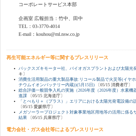
コーポレートサービス本部
企画室 広報担当：竹中、田中
TEL：03-3770-4014
E-mail：kouhou@ml.nsw.co.jp
再生可能エネルギー等に関するプレスリリース
パックスズキモーター社、バイオガスプラントおよび太陽光
キ〕
消費生活用製品の重大製品事故:リコール製品で火災等(イヤ
チウムイオンバッテリー内蔵))(5月15日)
〔05/15 消費者庁〕
総合評価一般競争入札の実施（2026年度（2026年度）水素
進課
〔05/15 北海道庁〕
「とべもり＋（プラス）」エリアにおける太陽光発電設備の
〔05/15 愛媛県庁〕
メガソーラープロジェクト対象事業地区用地等の活用に係る
結果
〔05/15 兵庫県庁〕
電力会社・ガス会社等によるプレスリリース