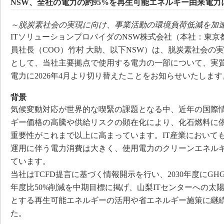
NSW、全社の電力の約95%を再生可能エネルギー由来電力
～脱炭素社会の実現に向け、事業活動の環境負荷低減を加
ITソリューションプロバイダのNSW株式会社（本社：東京
員社長（COO）竹村 大助、以下NSW）は、脱炭素社会の
として、当社主要拠点で使用する電力の一部について、実
電力に2026年4月より切り替えたことをお知らせいたします
背景
気候変動対応が世界的な喫緊の課題となる中、近年の国際
ギー価格の高騰や供給リスクの顕在化により、化石燃料に
重要性がこれまで以上に高まっています。IT産業において
運用に伴う電力消費は大きく、使用電力のクリーンエネル
ています。
当社はTCFD提言に基づく情報開示を行い、2030年度にGHG排出
年度比50%削減を中期目標に掲げ、山梨ITセンターへの太
とする再生可能エネルギーの活用や省エネルギー施策に継
た。