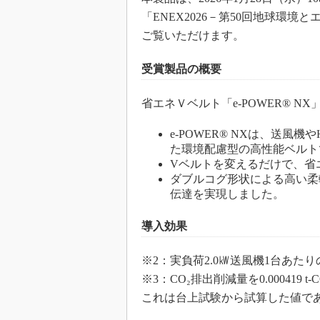
「ENEX2026－第50回地球環
ご覧いただけます。
受賞製品の概要
省エネＶベルト「e-POWER® NX
e-POWER® NXは、送風
た環境配慮型の高性能ベルト
Vベルトを変えるだけで、省
ダブルコグ形状による高い柔
伝達を実現しました。
導入効果
※2：実負荷2.0㎾送風機1台あた
※3：CO₂排出削減量を0.000419 
これは台上試験から試算した値で