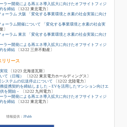
ソーラー開発による再エネ導入拡大に向けたオフサイトフィジ
契約を締結
〔12/22 東北電力〕
フォーラム 大阪 「変化する事業環境と水素の社会実装に向け
ーフォーラム開催について 「変化する事業環境と水素の社会実
産業〕
フォーラム 東京 「変化する事業環境と水素の社会実装に向け
ソーラー開発による再エネ導入拡大に向けたオフサイトフィジ
契約を締結
〔12/22 三井不動産〕
スリリース
の実現
〔12/23 北海道瓦斯〕
いて（日報）
〔12/22 東京電力ホールディングス〕
援システムの伝送停止について
〔12/22 北陸電力〕
務提携契約を締結しました－EVを活用したマンション向けエ
供を開始－
〔12/22 九州電力〕
ソーラー開発による再エネ導入拡大に向けたオフサイトフィジ
契約を締結
〔12/22 東北電力〕
情報提供：
JPubb