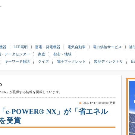
ト
機器
LED照明
蓄電・発電機器
電気自動車
電力供給サービス
補
場・データセンター
家庭
都市・地域
キーワード解説
クイズ
電子ブックレット
製品ディレクトリ
B
ubb」が提供する情報を掲載しています。
≫
2025-12-17 00:00:00 更新
「e-POWER® NX」が「省エネル
を受賞