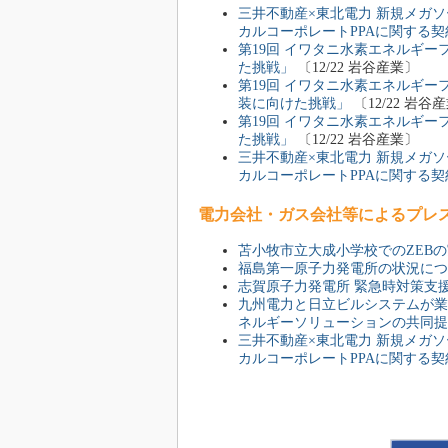
三井不動産×東北電力 新規メガ
カルコーポレートPPAに関する
第19回 イワタニ水素エネルギー
た挑戦」
〔12/22 岩谷産業〕
第19回 イワタニ水素エネルギ
装に向けた挑戦」
〔12/22 岩谷
第19回 イワタニ水素エネルギー
た挑戦」
〔12/22 岩谷産業〕
三井不動産×東北電力 新規メガ
カルコーポレートPPAに関する
電力会社・ガス会社等によるプレ
苫小牧市立大成小学校でのZEB
福島第一原子力発電所の状況につ
志賀原子力発電所 緊急時対策支
九州電力と日立ビルシステムが業
ネルギーソリューションの共同提
三井不動産×東北電力 新規メガ
カルコーポレートPPAに関する