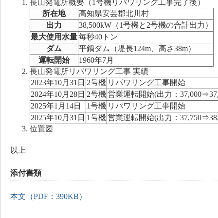
長山発電所概要（1号機リパワリング工事完了後）
所在地
高知県安芸郡北川村
出力
38,500kW（1号機と2号機の合計出力）
最大使用水量
毎秒40トン
ダム
平鍋ダム（堤長124m、高さ38m）
運転開始
1960年7月
長山発電所リパワリング工事 実績
2023年10月31日
2号機
リパワリング工事開始
2024年10月28日
2号機
営業運転開始(出力：37,000⇒37,
2025年1月14日
1号機
リパワリング工事開始
2025年10月31日
1号機
営業運転開始(出力：37,750⇒38,5
位置図
以上
添付書類
本文（PDF：390KB）