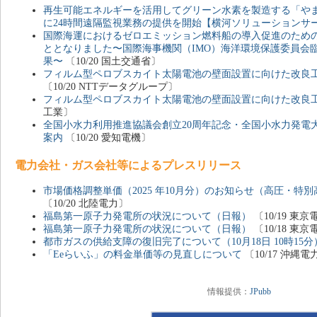
再生可能エネルギーを活用してグリーン水素を製造する「やま
に24時間遠隔監視業務の提供を開始【横河ソリューションサ
国際海運におけるゼロエミッション燃料船の導入促進のため
ととなりました〜国際海事機関（IMO）海洋環境保護委員会臨時
果〜
〔10/20 国土交通省〕
フィルム型ペロブスカイト太陽電池の壁面設置に向けた改良工法
〔10/20 NTTデータグループ〕
フィルム型ペロブスカイト太陽電池の壁面設置に向けた改良
工業〕
全国小水力利用推進協議会創立20周年記念・全国小水力発電大
案内
〔10/20 愛知電機〕
電力会社・ガス会社等によるプレスリリース
市場価格調整単価（2025 年10月分）のお知らせ（高圧・特
〔10/20 北陸電力〕
福島第一原子力発電所の状況について（日報）
〔10/19 
福島第一原子力発電所の状況について（日報）
〔10/18 
都市ガスの供給支障の復旧完了について（10月18日 10時15分
「Eeらいふ」の料金単価等の見直しについて
〔10/17 沖縄電
情報提供：
JPubb