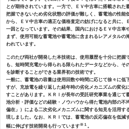
とが期待されています。一方で、ＥＶ中古車に搭載された
把握できないため劣化状態の評価が難しく、蓄電池の性能
から、ＥＶ中古車の適正な価格査定の妨げになると共に、
一因となっています。その結果、国内におけるＥＶ中古車
まず、使用可能な蓄電池や蓄電池に含まれるレアメタルの
われています。
このたび両社が開発した本技術は、使用履歴を十分に把握
も、短時間充電から得られる限られたデータなどから、そ
を診断することができる業界初の技術です。
一般に、蓄電池の容量は使用回数や時間に応じて徐々に低
すが、充放電を繰り返した経年時の劣化メカニズムの変化
すことがあります。ＫＲＩが長年の受託研究事業を通じて
池分析・評価などの経験・ノウハウから得た電池内部の不
偏在」）による二次劣化メカニズムに関する知見を活用す
現しました。なお、ＫＲＩでは、蓄電池の反応偏在を低減
※１
幅に伸ばす技術開発も行っています
。