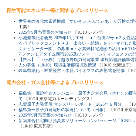
再生可能エネルギー等に関するプレスリリース
世界初の液化水素運搬船「すいそ ふろんてぃあ」が万博会場
工業〕
2025年9月売電量のお知らせ
〔10/10 レノバ〕
小池知事記者会見 2025年10月10日 － ● 1 台風22号 ● 2
るパブリックコメント ● 3 「出会い・結婚」をテーマとした動
くナビゲーター園」の募集 ● 5 水素燃料電池船の活用 ● 6 T
7 ファンモアタイム新宿2025及びスマートシティフェスタの
【告示】「（仮称）月越原野風力発電事業 環境影響評価準備
人の募集（10/10）環境生活部環境政策課
〔10/10 北海道庁〕
岐阜県緑化・林業経営・木質バイオマスの表彰式を開催
〔10
電力会社・ガス会社等によるプレスリリース
福島第一廃炉推進カンパニー・原子力定例会見（本社）の開催
て
〔10/10 東京電力ホールディングス〕
志賀原子力発電所 マンスリーレポート（2025年９月分）
〔10
福島第一原子力発電所の状況について（日報）
〔10/10 
2025年9月売電量のお知らせ
〔10/10 レノバ〕
新築集合住宅向け脱炭素ソリューションパッケージ「IGNITU
〔10/10 東京瓦斯〕