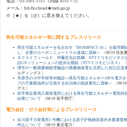
電話：03-3501-1511（内線 4551～3）
メール：bzl-fit-chosei★meti.go.jp
※［★］を［@］に置き換えてください。
再生可能エネルギー等に関するプレスリリース
再生可能エネルギーを生み出す『BIOIMPACT-AC』を販
し、企業のカーボンニュートラル達成に貢献～
〔08/19 住
ネクストフィールド、伊藤忠丸紅鉄鋼、NTTドコモビジネス
設GXソリューションの提供を開始（NTTドコモビジネス）
〔
堺市の一般廃棄物処理施設の廃棄物発電を活用した自己託送
ルディングス〕
市原市の小中学校等68施設へ再生可能エネルギー100％電力
プの千葉製油所が立地する自治体の脱炭素化に貢献～
〔08/
グス〕
岩手県企業局入畑発電所における再生可能エネルギー電気特
結果について
〔08/18 岩手県庁〕
電力会社・ガス会社等によるプレスリリース
女川原子力発電所2 号機における原子炉格納容器内水素濃度
停止について
〔08/19 東北電力〕